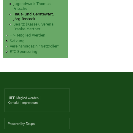
Jugendwart: Thomas
Fritsche
Haus- und Gerätewart:
Jörg Rostock
Beisitz (Kasse): Verena
Franke-Mattner
=> Mitglied werden
Satzung
Vereinsmagazin "Netzroller"
RTC Sponsoring
HIER Mitglied werden
|
Kontakt
|
Impressum
Powered by
Drupal