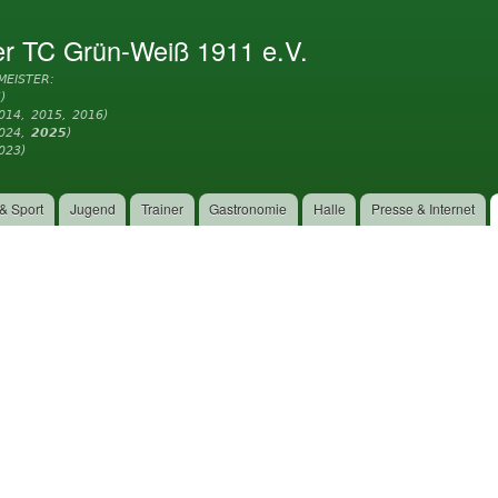
Direkt
zum
er TC Grün-Weiß 1911 e.V.
Inhalt
MEISTER:
)
014, 2015, 2016)
2024,
2025
)
023)
& Sport
Jugend
Trainer
Gastronomie
Halle
Presse & Internet