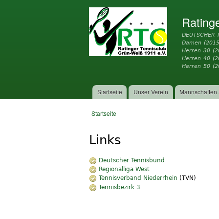
Rating
DEUTSCHER 
Damen (2015
Herren 30 (2
Herren 40 (
Herren 50 (2
Startseite
Unser Verein
Mannschaften 
Hauptmenü
Startseite
Sie sind hier
Links
Deutscher Tennisbund
Regionalliga West
Tennisverband Niederrhein
(TVN)
Tennisbezirk 3