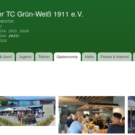
Direkt
zum
er TC Grün-Weiß 1911 e.V.
Inhalt
MEISTER:
)
014, 2015, 2016)
2024,
2025
)
023)
& Sport
Jugend
Trainer
Gastronomie
Halle
Presse & Internet