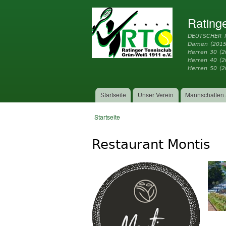
Rating
DEUTSCHER 
Damen (2015
Herren 30 (2
Herren 40 (
Herren 50 (2
Startseite
Unser Verein
Mannschaften 
Hauptmenü
Startseite
Sie sind hier
Restaurant Montis