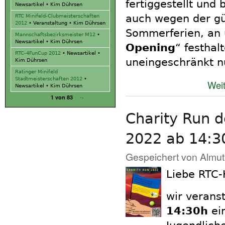
fertiggestellt und 
Newsartikel
•
Kim Dührsen
auch wegen der gü
RTC Minifeld-Clubmeisterschaften
2012
•
Veranstaltung
•
Kim Dührsen
Sommerferien, an
Mannschaftsbezirksmeister M12
•
Newsartikel
•
Kim Dührsen
Opening
“ festhal
RTC-4FunCup 2012
•
Newsartikel
•
uneingeschränkt n
Kim Dührsen
Ratinger Minifeld
Stadtmeisterschaften 2012
•
Weit
Newsartikel
•
Kim Dührsen
-›
1 von 83
Charity Run d
2022 ab 14:3
Gespeichert von
Almut
Liebe RTC-K
wir verans
14:30h
ei