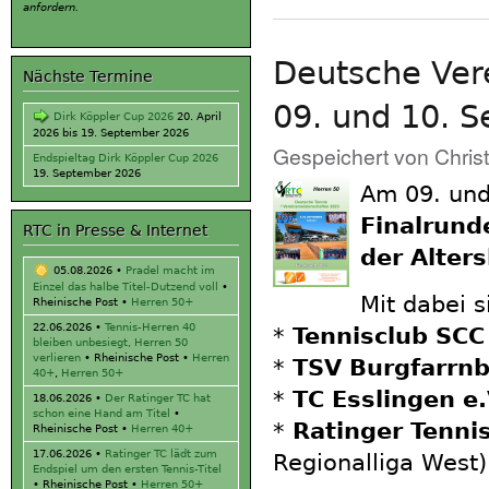
anfordern.
Deutsche Ver
Nächste Termine
09. und 10. 
Dirk Köppler Cup 2026
20. April
2026
bis
19. September 2026
Gespeichert von
Chris
Endspieltag Dirk Köppler Cup 2026
19. September 2026
Am 09. und
Finalrund
RTC in Presse & Internet
der Alter
05.08.2026
•
Pradel macht im
Einzel das halbe Titel-Dutzend voll
•
Mit dabei 
Rheinische Post •
Herren 50+
22.06.2026
•
Tennis-Herren 40
*
Tennisclub SCC 
bleiben unbesiegt, Herren 50
verlieren
• Rheinische Post •
Herren
*
TSV Burgfarrnb
40+
,
Herren 50+
*
TC Esslingen e.
18.06.2026
•
Der Ratinger TC hat
schon eine Hand am Titel
•
*
Ratinger Tenni
Rheinische Post •
Herren 40+
17.06.2026
•
Ratinger TC lädt zum
Regionalliga West)
Endspiel um den ersten Tennis-Titel
• Rheinische Post •
Herren 50+