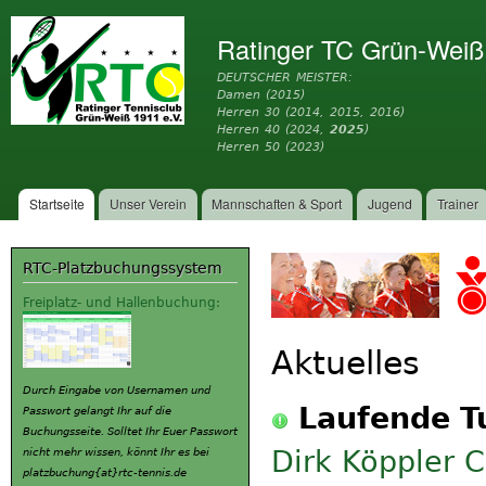
Dir
zu
Ratinger TC Grün-Weiß
Inh
DEUTSCHER MEISTER:
Damen (2015)
Herren 30 (2014, 2015, 2016)
Herren 40 (2024,
2025
)
Herren 50 (2023)
Startseite
Unser Verein
Mannschaften & Sport
Jugend
Trainer
Hauptmenü
RTC-Platzbuchungssystem
Freiplatz- und Hallenbuchung:
Aktuelles
Durch Eingabe von Usernamen und
Laufende T
Passwort gelangt Ihr auf die
Buchungsseite. Solltet Ihr Euer Passwort
Dirk Köppler 
nicht mehr wissen, könnt Ihr es bei
platzbuchung{at}rtc-tennis.de