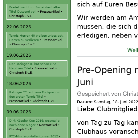
sich auf Euren Bes
Pradel macht im Einzel das halbe
Titel-Dutzend voll
•
Presseartikel
•
Wir werden am Anf
Christoph E.v.E.
müssen, die sich d
22.06.2026
erledigen, neben v
Tennis-Herren 40 bleiben unbesiegt,
Herren 50 verlieren
•
Presseartikel
•
Christoph E.v.E.
Weit
19.06.2026
Der Ratinger TC hat schon eine
Pre-Opening 
Hand am Titel
•
Presseartikel
•
Christoph E.v.E.
Juni
18.06.2026
Gespeichert von
Chris
Ratinger TC lädt zum Endspiel um
den ersten Tennis-Titel
•
Presseartikel
•
Christoph E.v.E.
Datum:
Samstag, 18. Juni 202
Liebe Clubmitglied
09.06.2026
von Tag zu Tag ka
Dirk Köppler Cup 2016: erstmalig
noch ohne Sieger
•
Newsartikel
•
Christoph E.v.E.
Clubhaus voranschr
RTC-Minifeld-Hallenturnier 2012
•