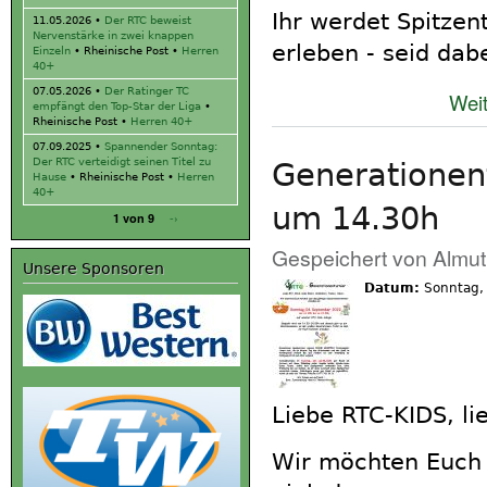
Ihr werdet Spitzen
11.05.2026
•
Der RTC beweist
Nervenstärke in zwei knappen
erleben - seid dabe
Einzeln
• Rheinische Post •
Herren
40+
07.05.2026
•
Der Ratinger TC
Weit
empfängt den Top-Star der Liga
•
Rheinische Post •
Herren 40+
07.09.2025
•
Spannender Sonntag:
Der RTC verteidigt seinen Titel zu
Generationen
Hause
• Rheinische Post •
Herren
40+
um 14.30h
-›
1 von 9
Gespeichert von
Almut
Unsere Sponsoren
Datum:
Sonntag,
Liebe RTC-KIDS, li
Wir möchten Euch 