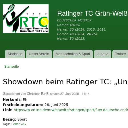
Dir
zu
Ratinger TC Grün-Weiß
Inh
DEUTSCHER MEISTER:
Damen (2015)
Herren 30 (2014, 2015, 2016)
Herren 40 (2024,
2025
)
Herren 50 (2023)
Startseite
Unser Verein
Mannschaften & Sport
Jugend
Trainer
Hauptmenü
Startseite
Sie sind hier
Showdown beim Ratinger TC: „Un
Gespeichert von
Christoph E.v.E.
am/um 27. Juni 2025 - 14:14
Herkunft:
Rh
Erscheinungsdatum:
26. Juni 2025
Link:
https://rp-online.de/nrw/staedte/ratingen/sport/fuer-deutsche-endr
Bezug:
Sport
Tags:
Herren 40+