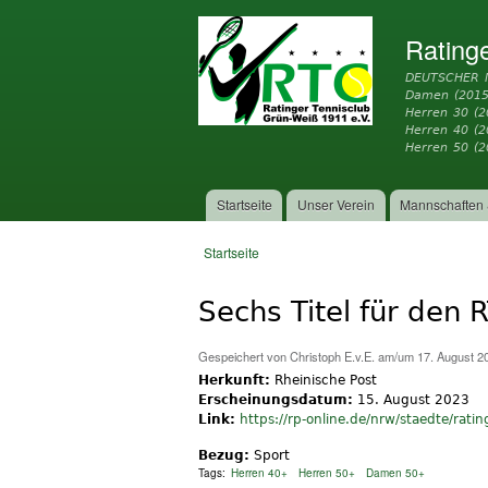
Rating
DEUTSCHER 
Damen (2015
Herren 30 (2
Herren 40 (
Herren 50 (2
Startseite
Unser Verein
Mannschaften 
Hauptmenü
Startseite
Sie sind hier
Sechs Titel für den 
Gespeichert von
Christoph E.v.E.
am/um 17. August 20
Herkunft:
Rheinische Post
Erscheinungsdatum:
15. August 2023
Link:
https://rp-online.de/nrw/staedte/ratin
Bezug:
Sport
Tags:
Herren 40+
Herren 50+
Damen 50+