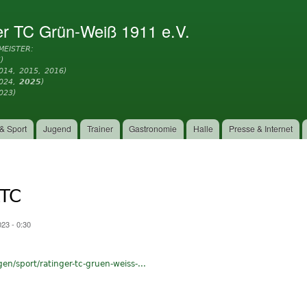
Direkt
zum
er TC Grün-Weiß 1911 e.V.
Inhalt
MEISTER:
)
014, 2015, 2016)
2024,
2025
)
023)
& Sport
Jugend
Trainer
Gastronomie
Halle
Presse & Internet
RTC
23 - 0:30
gen/sport/ratinger-tc-gruen-weiss-...