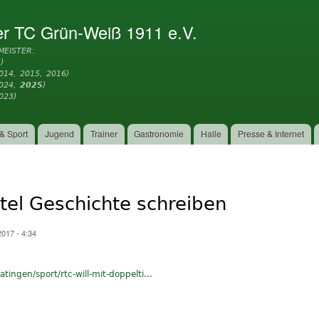
Direkt
zum
er TC Grün-Weiß 1911 e.V.
Inhalt
MEISTER:
)
014, 2015, 2016)
2024,
2025
)
023)
& Sport
Jugend
Trainer
Gastronomie
Halle
Presse & Internet
itel Geschichte schreiben
017 - 4:34
tingen/sport/rtc-will-mit-doppelti...