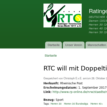
Rating
DEUTSCHER 
Damen (2015
Herren 30 (2
Herren 40 (
Herren 50 (2
Startseite
Unser Verein
Mannschaften 
Hauptmenü
Startseite
Sie sind hier
RTC will mit Doppelt
Gespeichert von
Christoph E.v.E.
am/um 28. Oktober 2
Herkunft:
Rheinische Post
Erscheinungsdatum:
1. September 2017
Link:
http://www.rp-online.de/nrw/staedte/ra
Bezug:
Sport
Tags:
Herren 30
Herren 30 Bundesliga
Herren 40+