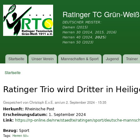
Dir
zu
Ratinger TC Grün-Weiß
Inh
DEUTSCHER MEISTER:
Damen (2015)
Herren 30 (2014, 2015, 2016)
Herren 40 (2024,
2025
)
Herren 50 (2023)
Startseite
Unser Verein
Mannschaften & Sport
Jugend
Trainer
Hauptmenü
Startseite
Sie sind hier
Ratinger Trio wird Dritter in Heil
Gespeichert von
Christoph E.v.E.
am/um 2. September 2024 - 15:35
Herkunft:
Rheinische Post
Erscheinungsdatum:
1. September 2024
Link:
https://rp-online.de/nrw/staedte/ratingen/sport/deutsche-mannsch
Bezug:
Sport
Tags:
Herren 50+