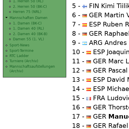
1. Herren 50 (RL)
5 -
FIN Kimi Tiil
2. Herren 50 (BK-C)
Herren 75 (NRL)
6 -
GER Martin V
Mannschaften Damen
7 -
ESP Ruben Ra
1. Damen (BK-C)
1. Damen 40 (RL)
8 -
GER Raphael 
2. Damen 40 (BK-B)
Damen 55 (1. VL)
9 -
ARG Andres D
Sport-News
10 -
ESP Joaqui
Sport-Termine
RTC Ladder
11 -
GER Marc L
Turniere (Archiv)
Mannschaftsaufstellungen
12 -
GER Pascal 
(Archiv)
13 -
ESP David M
14 -
ESP Michael
15 -
FRA Ludovic
16 -
GER Thorste
17 -
GER
Manue
18 -
GER Rafael 