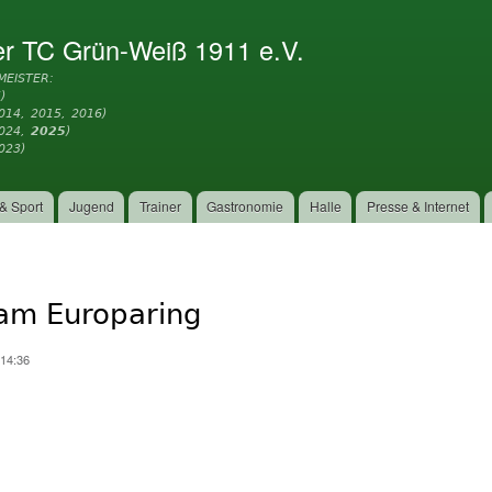
Direkt
zum
er TC Grün-Weiß 1911 e.V.
Inhalt
MEISTER:
)
014, 2015, 2016)
2024,
2025
)
023)
& Sport
Jugend
Trainer
Gastronomie
Halle
Presse & Internet
am Europaring
 14:36