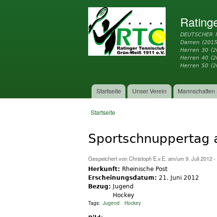
Rating
DEUTSCHER 
Damen (2015
Herren 30 (2
Herren 40 (
Herren 50 (2
Startseite
Unser Verein
Mannschaften 
Hauptmenü
Startseite
Sie sind hier
Sportschnuppertag 
Gespeichert von
Christoph E.v.E.
am/um 9. Juli 2012 -
Herkunft:
Rheinische Post
Erscheinungsdatum:
21. Juni 2012
Bezug:
Jugend
Hockey
Tags:
Jugend
Hockey