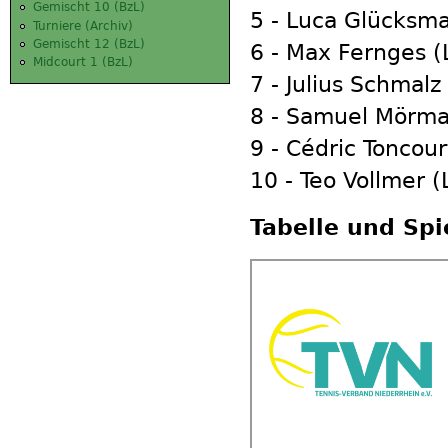
Gemischt 10 (BzL)
5 - Luca Glücksma
Turniere (Archiv)
Gemischt 12 (BzL)
6 - Max Fernges (
Midcourt 1 (BzL)
7 - Julius Schmalz
8 - Samuel Mörma
9 - Cédric Toncour
10 - Teo Vollmer (
Tabelle und Spi