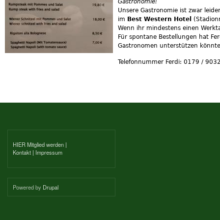
Gastronomie:
Unsere Gastronomie ist zwar leider
im
Best Western Hotel
(Stadion
Wenn ihr mindestens einen Werktag
Für spontane Bestellungen hat Fer
Gastronomen unterstützen könntet
Telefonnummer Ferdi: 0179 / 903
HIER Mitglied werden
|
Kontakt
|
Impressum
Powered by
Drupal