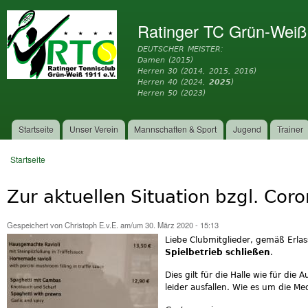
Dir
zu
Ratinger TC Grün-Weiß
Inh
DEUTSCHER MEISTER:
Damen (2015)
Herren 30 (2014, 2015, 2016)
Herren 40 (2024,
2025
)
Herren 50 (2023)
Startseite
Unser Verein
Mannschaften & Sport
Jugend
Trainer
Hauptmenü
Startseite
Sie sind hier
Zur aktuellen Situation bzgl. Coro
Gespeichert von
Christoph E.v.E.
am/um 30. März 2020 - 15:13
Liebe Clubmitglieder, gemäß Erl
Spielbetrieb schließen
.
Dies gilt für die Halle wie für di
leider ausfallen. Wie es um die Med