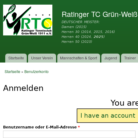
Dir
zu
Ratinger TC Grün-Weiß
Inh
DEUTSCHER MEISTER:
Damen (2015)
Herren 30 (2014, 2015, 2016)
Herren 40 (2024,
2025
)
Herren 50 (2023)
Startseite
Unser Verein
Mannschaften & Sport
Jugend
Trainer
Hauptmenü
Startseite
»
Benutzerkonto
Sie sind hier
Anmelden
You ar
I have an account
Benutzername oder E-Mail-Adresse
*