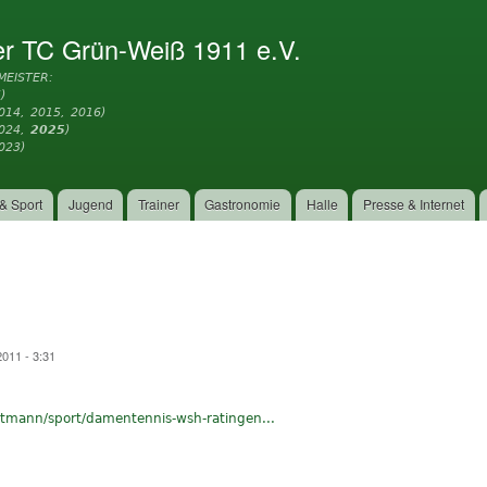
Direkt
zum
er TC Grün-Weiß 1911 e.V.
Inhalt
MEISTER:
)
014, 2015, 2016)
2024,
2025
)
023)
& Sport
Jugend
Trainer
Gastronomie
Halle
Presse & Internet
011 - 3:31
ttmann/sport/damentennis-wsh-ratingen...