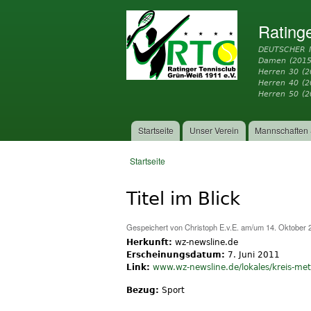
Rating
DEUTSCHER 
Damen (2015
Herren 30 (2
Herren 40 (
Herren 50 (2
Startseite
Unser Verein
Mannschaften 
Hauptmenü
Startseite
Sie sind hier
Titel im Blick
Gespeichert von
Christoph E.v.E.
am/um 14. Oktober 2
Herkunft:
wz-newsline.de
Erscheinungsdatum:
7. Juni 2011
Link:
www.wz-newsline.de/lokales/kreis-me
Bezug:
Sport