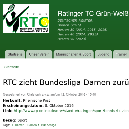
Dir
zu
Ratinger TC Grün-Weiß
Inh
DEUTSCHER MEISTER:
Damen (2015)
Herren 30 (2014, 2015, 2016)
Herren 40 (2024,
2025
)
Herren 50 (2023)
Startseite
Unser Verein
Mannschaften & Sport
Jugend
Trainer
Hauptmenü
Startseite
Sie sind hier
RTC zieht Bundesliga-Damen zur
Gespeichert von
Christoph E.v.E.
am/um 12. Oktober 2016 - 15:40
Herkunft:
Rheinische Post
Erscheinungsdatum:
8. Oktober 2016
Link:
http://www.rp-online.de/nrw/staedte/ratingen/sport/tennis-rtc-zieh
Bezug:
Sport
Tags:
1. Damen
Damen 1. Bundesliga