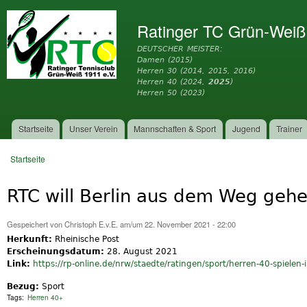
Dir
zu
Ratinger TC Grün-Weiß
Inh
DEUTSCHER MEISTER:
Damen (2015)
Herren 30 (2014, 2015, 2016)
Herren 40 (2024,
2025
)
Herren 50 (2023)
Startseite
Unser Verein
Mannschaften & Sport
Jugend
Trainer
Hauptmenü
Startseite
Sie sind hier
RTC will Berlin aus dem Weg geh
Gespeichert von
Christoph E.v.E.
am/um 22. November 2021 - 22:00
Herkunft:
Rheinische Post
Erscheinungsdatum:
28. August 2021
Link:
https://rp-online.de/nrw/staedte/ratingen/sport/herren-40-spielen-i
Bezug:
Sport
Tags:
Herren 40+