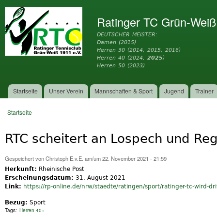
Dir
zu
Ratinger TC Grün-Weiß
Inh
DEUTSCHER MEISTER:
Damen (2015)
Herren 30 (2014, 2015, 2016)
Herren 40 (2024,
2025
)
Herren 50 (2023)
Startseite
Unser Verein
Mannschaften & Sport
Jugend
Trainer
Hauptmenü
Startseite
Sie sind hier
RTC scheitert an Lospech und Re
Gespeichert von
Christoph E.v.E.
am/um 22. November 2021 - 21:59
Herkunft:
Rheinische Post
Erscheinungsdatum:
31. August 2021
Link:
https://rp-online.de/nrw/staedte/ratingen/sport/ratinger-tc-wird-drit
Bezug:
Sport
Tags:
Herren 40+