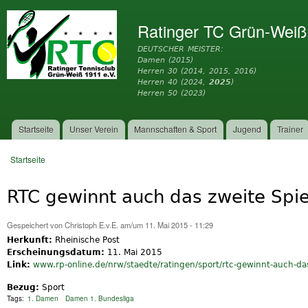
Dir
zu
Ratinger TC Grün-Weiß
Inh
DEUTSCHER MEISTER:
Damen (2015)
Herren 30 (2014, 2015, 2016)
Herren 40 (2024,
2025
)
Herren 50 (2023)
Startseite
Unser Verein
Mannschaften & Sport
Jugend
Trainer
Hauptmenü
Startseite
Sie sind hier
RTC gewinnt auch das zweite Spie
Gespeichert von
Christoph E.v.E.
am/um 11. Mai 2015 - 11:29
Herkunft:
Rheinische Post
Erscheinungsdatum:
11. Mai 2015
Link:
www.rp-online.de/nrw/staedte/ratingen/sport/rtc-gewinnt-auch-das
Bezug:
Sport
Tags:
1. Damen
Damen 1. Bundesliga