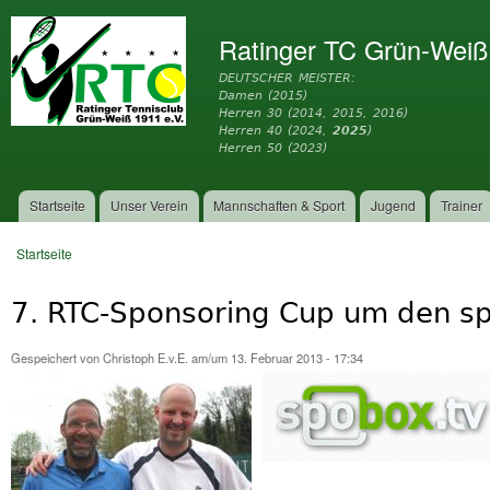
Dir
zu
Ratinger TC Grün-Weiß
Inh
DEUTSCHER MEISTER:
Damen (2015)
Herren 30 (2014, 2015, 2016)
Herren 40 (2024,
2025
)
Herren 50 (2023)
Startseite
Unser Verein
Mannschaften & Sport
Jugend
Trainer
Hauptmenü
Startseite
Sie sind hier
7. RTC-Sponsoring Cup um den s
Gespeichert von
Christoph E.v.E.
am/um 13. Februar 2013 - 17:34