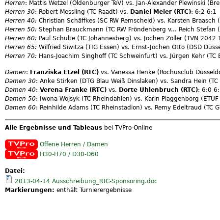
Herren
: Mattis Wetzel (Oldenburger TeV) vs. Jan-Alexander Plewinski (Br
Herren 30
: Robert Messling (TC Raadt) vs.
Daniel Meier (RTC)
: 6:2 6:1
Herren 40:
Christian Schäffkes (SC RW Remscheid) vs. Karsten Braasch 
Herren 50:
Stephan Brauckmann (TC RW Fröndenberg v... Reich Stefan (
Herren 60:
Paul Schulte (TC Johannesberg) vs. Jochen Zöller (TVN 2042
Herren 65:
Wilfried Siwitza (TIG Essen) vs. Ernst-Jochen Otto (DSD Düsse
Herren 70:
Hans-Joachim Singhoff (TC Schweinfurt) vs. Jürgen Kehr (TC 
Damen
:
Franziska Etzel (RTC)
vs. Vanessa Henke (Rochusclub Düsseldo
Damen 30
: Anke Stirken (DTG Blau Weiß Dinslaken) vs. Sandra Hein (TC
Damen 40
:
Verena Franke (RTC)
vs.
Dorte Uhlenbruch (RTC)
: 6:0 6
Damen 50
: Iwona Wojsyk (TC Rheindahlen) vs. Karin Plaggenborg (ETUF 
Damen 60
: Reinhilde Adams (TC Rheinstadion) vs. Remy Edeltraud (TC 
Alle Ergebnisse und Tableaus
bei TVPro-Online
Offene Herren / Damen
H30-H70 / D30-D60
Datei:
2013-04-14 Ausschreibung_RTC-Sponsoring.doc
Markierungen:
enthält Turnierergebnisse