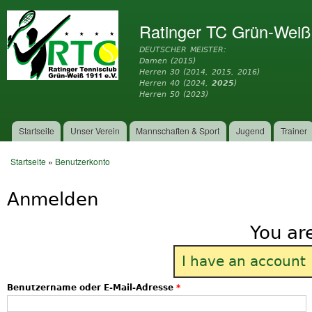
Dir
zu
Ratinger TC Grün-Weiß
Inh
DEUTSCHER MEISTER:
Damen (2015)
Herren 30 (2014, 2015, 2016)
Herren 40 (2024,
2025
)
Herren 50 (2023)
Startseite
Unser Verein
Mannschaften & Sport
Jugend
Trainer
Hauptmenü
Startseite
»
Benutzerkonto
Sie sind hier
Anmelden
You ar
I have an account
Benutzername oder E-Mail-Adresse
*