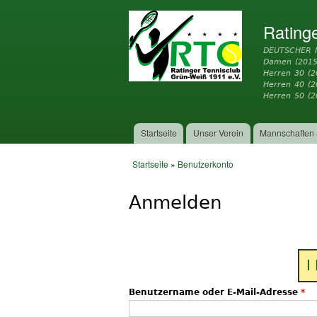
Rating
DEUTSCHER 
Damen (2015
Herren 30 (2
Herren 40 (
Herren 50 (2
Startseite
Unser Verein
Mannschaften 
Hauptmenü
Startseite
»
Benutzerkonto
Sie sind hier
Anmelden
I
Benutzername oder E-Mail-Adresse
*