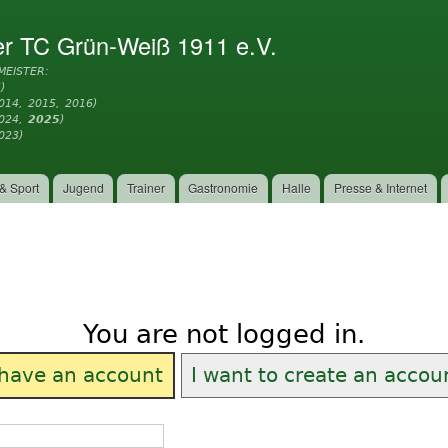
Direkt
zum
er TC Grün-Weiß 1911 e.V.
Inhalt
MEISTER:
)
014, 2015, 2016)
2024,
2025
)
023)
& Sport
Jugend
Trainer
Gastronomie
Halle
Presse & Internet
You are not logged in.
 have an account
I want to create an accou