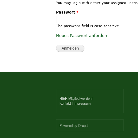
You may login with either your assigned user
Passwort
*
The password field is case sensitive.
Neues Passwort anfordern
HIER Mitglied werden
|
Kontakt
|
Impressum
Powered by
Drupal