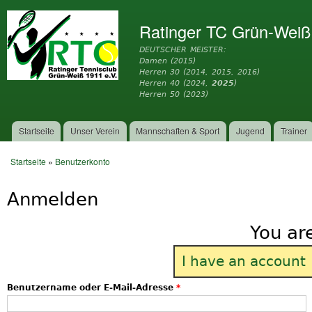
Dir
zu
Ratinger TC Grün-Weiß
Inh
DEUTSCHER MEISTER:
Damen (2015)
Herren 30 (2014, 2015, 2016)
Herren 40 (2024,
2025
)
Herren 50 (2023)
Startseite
Unser Verein
Mannschaften & Sport
Jugend
Trainer
Hauptmenü
Startseite
»
Benutzerkonto
Sie sind hier
Anmelden
You ar
I have an account
Benutzername oder E-Mail-Adresse
*