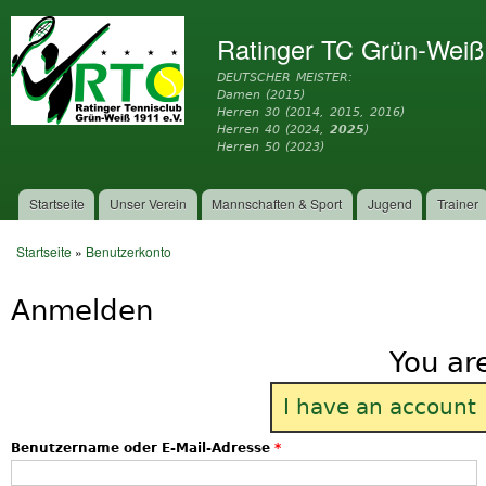
Dir
zu
Ratinger TC Grün-Weiß
Inh
DEUTSCHER MEISTER:
Damen (2015)
Herren 30 (2014, 2015, 2016)
Herren 40 (2024,
2025
)
Herren 50 (2023)
Startseite
Unser Verein
Mannschaften & Sport
Jugend
Trainer
Hauptmenü
Startseite
»
Benutzerkonto
Sie sind hier
Anmelden
You ar
I have an account
Benutzername oder E-Mail-Adresse
*