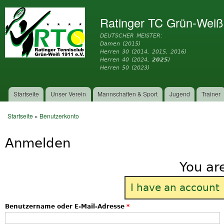
Dir
zu
Ratinger TC Grün-Weiß
Inh
DEUTSCHER MEISTER:
Damen (2015)
Herren 30 (2014, 2015, 2016)
Herren 40 (2024,
2025
)
Herren 50 (2023)
Startseite
Unser Verein
Mannschaften & Sport
Jugend
Trainer
Hauptmenü
Startseite
»
Benutzerkonto
Sie sind hier
Anmelden
You ar
I have an account
Benutzername oder E-Mail-Adresse
*