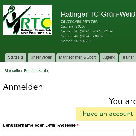
Dir
zu
Ratinger TC Grün-Weiß
Inh
DEUTSCHER MEISTER:
Damen (2015)
Herren 30 (2014, 2015, 2016)
Herren 40 (2024,
2025
)
Herren 50 (2023)
Startseite
Unser Verein
Mannschaften & Sport
Jugend
Trainer
Hauptmenü
Startseite
»
Benutzerkonto
Sie sind hier
Anmelden
You ar
I have an account
Benutzername oder E-Mail-Adresse
*