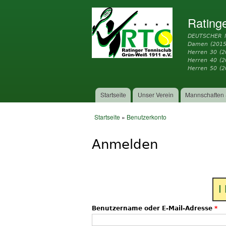
Rating
DEUTSCHER 
Damen (2015
Herren 30 (2
Herren 40 (
Herren 50 (2
Startseite
Unser Verein
Mannschaften 
Hauptmenü
Startseite
»
Benutzerkonto
Sie sind hier
Anmelden
I
Benutzername oder E-Mail-Adresse
*