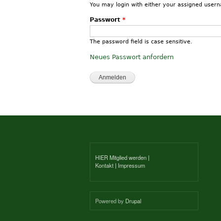
You may login with either your assigned user
Passwort
*
The password field is case sensitive.
Neues Passwort anfordern
HIER Mitglied werden
|
Kontakt
|
Impressum
Powered by
Drupal