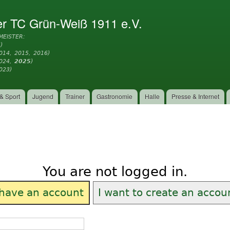
Direkt
zum
er TC Grün-Weiß 1911 e.V.
Inhalt
MEISTER:
)
014, 2015, 2016)
2024,
2025
)
023)
& Sport
Jugend
Trainer
Gastronomie
Halle
Presse & Internet
You are not logged in.
 have an account
I want to create an accou