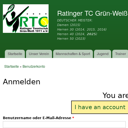
Dir
zu
Ratinger TC Grün-Weiß
Inh
DEUTSCHER MEISTER:
Damen (2015)
Herren 30 (2014, 2015, 2016)
Herren 40 (2024,
2025
)
Herren 50 (2023)
Startseite
Unser Verein
Mannschaften & Sport
Jugend
Trainer
Hauptmenü
Startseite
»
Benutzerkonto
Sie sind hier
Anmelden
You ar
I have an account
Benutzername oder E-Mail-Adresse
*