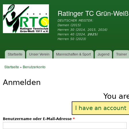
Dir
zu
Ratinger TC Grün-Weiß
Inh
DEUTSCHER MEISTER:
Damen (2015)
Herren 30 (2014, 2015, 2016)
Herren 40 (2024,
2025
)
Herren 50 (2023)
Startseite
Unser Verein
Mannschaften & Sport
Jugend
Trainer
Hauptmenü
Startseite
»
Benutzerkonto
Sie sind hier
Anmelden
You ar
I have an account
Benutzername oder E-Mail-Adresse
*