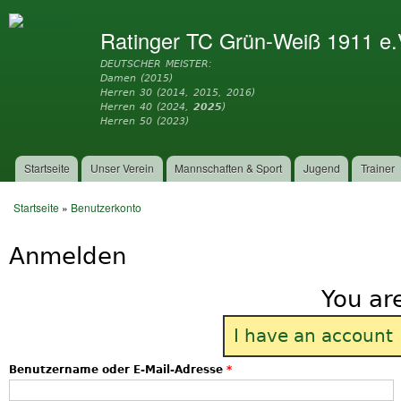
Dir
zu
Ratinger TC Grün-Weiß 1911 e.
Inh
DEUTSCHER MEISTER:
Damen (2015)
Herren 30 (2014, 2015, 2016)
Herren 40 (2024,
2025
)
Herren 50 (2023)
Startseite
Unser Verein
Mannschaften & Sport
Jugend
Trainer
Hauptmenü
Startseite
»
Benutzerkonto
Sie sind hier
Anmelden
You ar
I have an account
Benutzername oder E-Mail-Adresse
*