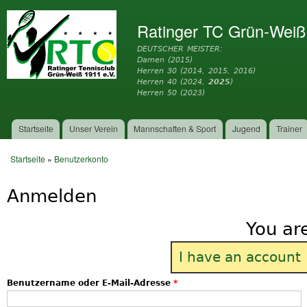
Dir
zu
Ratinger TC Grün-Weiß
Inh
DEUTSCHER MEISTER:
Damen (2015)
Herren 30 (2014, 2015, 2016)
Herren 40 (2024,
2025
)
Herren 50 (2023)
Startseite
Unser Verein
Mannschaften & Sport
Jugend
Trainer
Hauptmenü
Startseite
»
Benutzerkonto
Sie sind hier
Anmelden
You ar
I have an account
Benutzername oder E-Mail-Adresse
*