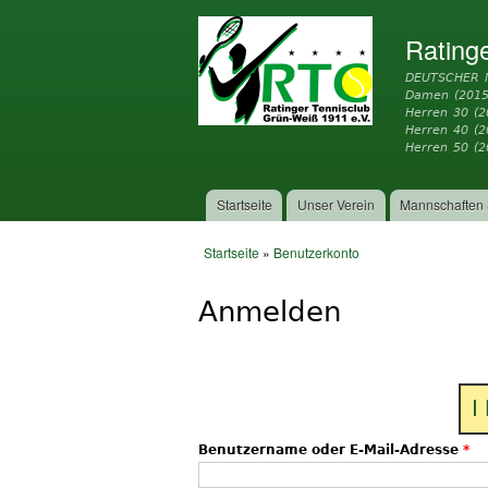
Rating
DEUTSCHER 
Damen (2015
Herren 30 (2
Herren 40 (
Herren 50 (2
Startseite
Unser Verein
Mannschaften 
Hauptmenü
Startseite
»
Benutzerkonto
Sie sind hier
Anmelden
I
Benutzername oder E-Mail-Adresse
*