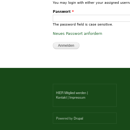
You may login with either your assigned user
Passwort
*
The password field is case sensitive.
Neues Passwort anfordern
HIER Mitglied werden
|
Kontakt
|
Impressum
Powered by
Drupal