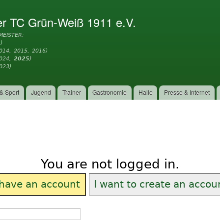
Direkt
zum
er TC Grün-Weiß 1911 e.V.
Inhalt
MEISTER:
)
014, 2015, 2016)
2024,
2025
)
023)
& Sport
Jugend
Trainer
Gastronomie
Halle
Presse & Internet
You are not logged in.
 have an account
I want to create an accou